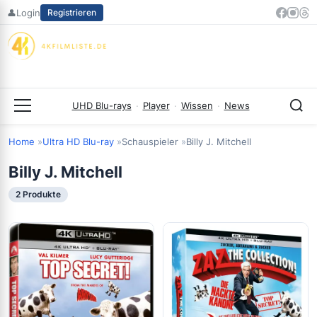
Zum
👤
Login
Registrieren
Inhalt
springen
UHD Blu-rays
·
Player
·
Wissen
·
News
Menü
Home
Ultra HD Blu-ray
Schauspieler
Billy J. Mitchell
Billy J. Mitchell
2 Produkte