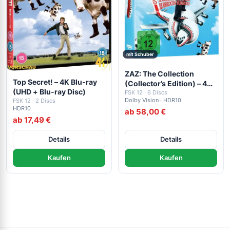
mit Schuber
ZAZ: The Collection
Top Secret! – 4K Blu-ray
(Collector’s Edition) – 4K
(UHD + Blu-ray Disc)
Blu-ray (UHD + Blu-ray
FSK 12 · 6 Discs
Dolby Vision · HDR10
FSK 12 · 2 Discs
Disc)
HDR10
ab 58,00 €
ab 17,49 €
Details
Details
Kaufen
Kaufen