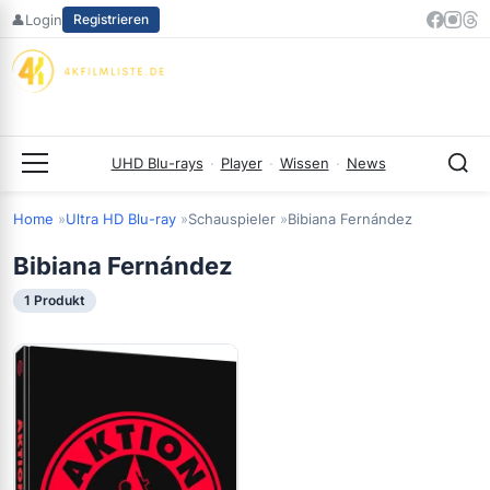
Zum
👤
Login
Registrieren
Inhalt
springen
UHD Blu-rays
·
Player
·
Wissen
·
News
Menü
Home
Ultra HD Blu-ray
Schauspieler
Bibiana Fernández
Bibiana Fernández
1 Produkt