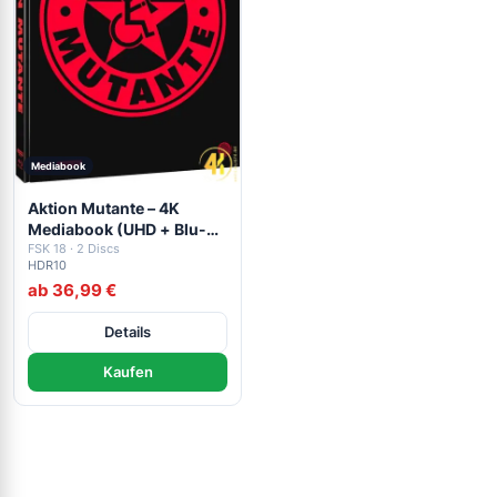
Mediabook
Aktion Mutante – 4K
Mediabook (UHD + Blu-
ray Disc)
FSK 18 · 2 Discs
HDR10
ab 36,99 €
Details
Kaufen