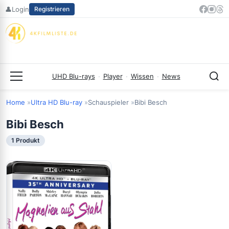
Zum
👤
Login
Registrieren
Inhalt
springen
UHD Blu-rays
·
Player
·
Wissen
·
News
Menü
Home
Ultra HD Blu-ray
Schauspieler
Bibi Besch
Bibi Besch
1 Produkt