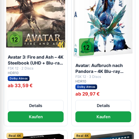
Avatar 3: Fire and Ash – 4K
Steelbook (UHD + Blu-ray
Avatar: Aufbruch nach
Disc + Bonus Blu-ray)
FSK 12 · 2 Discs
Pandora – 4K Blu-ray
HDR10
(UHD + Blu-ray Disc +
FSK 12 · 3 Discs
Dolby Atmos
HDR10
Bonus Blu-ray)
ab 33,59 €
Dolby Atmos
ab 29,97 €
Details
Details
Kaufen
Kaufen
Real 4K
Real 4K