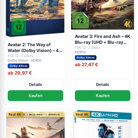
Avatar 3: Fire and Ash – 4K
Blu-ray (UHD + Blu-ray
Avatar 2: The Way of
Disc + Bonus Blu-ray)
FSK 12 · 2 Discs
Water (Dolby Vision) – 4K
HDR10
Blu-ray (UHD + Blu-ray
FSK 12 · 2 Discs
Dolby Atmos
Dolby Vision · HDR10
Disc + Bonus Blu-ray)
ab 27,47 €
Dolby Atmos
ab 29,97 €
Details
Details
Kaufen
Kaufen
Real 4K
Real 4K