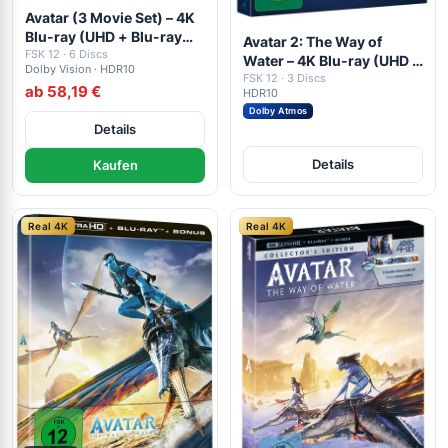
Avatar (3 Movie Set) – 4K
Blu-ray (UHD + Blu-ray
Avatar 2: The Way of
Disc)
FSK 12 · 6 Discs
Water – 4K Blu-ray (UHD +
Dolby Vision · HDR10
Blu-ray Disc + Bonus Blu-
FSK 12 · 3 Discs
ab 58,19 €
HDR10
ray)
Dolby Atmos
Details
Details
Kaufen
Real 4K
Real 4K