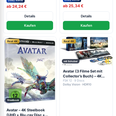
Dolby Atmos
ab 25,34 €
ab 24,24 €
Details
Details
Kaufen
Kaufen
Real 4K
Real 4K
mit Schuber
Avatar (3 Filme Set mit
Collector’s Buch) – 4K
Blu-ray (UHD + Blu-ray
FSK 12 · 9 Discs
Dolby Vision · HDR10
Disc)
Steelbook
Avatar – 4K Steelbook
(UHD + Blu-ray Disc +