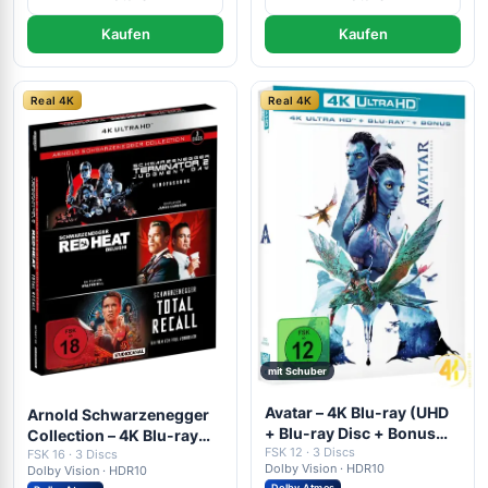
Kaufen
Kaufen
Real 4K
Real 4K
mit Schuber
Avatar – 4K Blu-ray (UHD
Arnold Schwarzenegger
+ Blu-ray Disc + Bonus
Collection – 4K Blu-ray
Blu-ray)
FSK 12 · 3 Discs
(UHD Blu-ray Disc)
FSK 16 · 3 Discs
Dolby Vision · HDR10
Dolby Vision · HDR10
Dolby Atmos