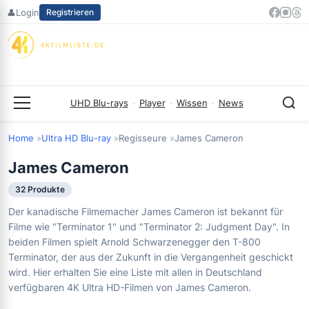
Zum
👤
Login
Registrieren
Inhalt
springen
UHD Blu-rays
·
Player
·
Wissen
·
News
Menü
Home
Ultra HD Blu-ray
Regisseure
James Cameron
James Cameron
32 Produkte
Der kanadische Filmemacher James Cameron ist bekannt für
Filme wie "Terminator 1" und "Terminator 2: Judgment Day". In
beiden Filmen spielt Arnold Schwarzenegger den T-800
Terminator, der aus der Zukunft in die Vergangenheit geschickt
wird. Hier erhalten Sie eine Liste mit allen in Deutschland
verfügbaren 4K Ultra HD-Filmen von James Cameron.