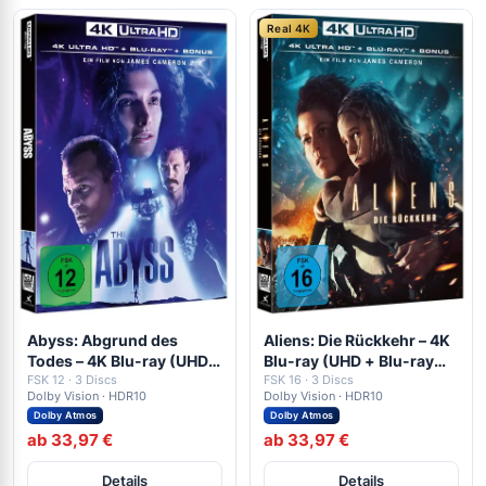
Real 4K
Abyss: Abgrund des
Aliens: Die Rückkehr – 4K
Todes – 4K Blu-ray (UHD +
Blu-ray (UHD + Blu-ray
Blu-ray Disc + Bonus Blu-
FSK 12 · 3 Discs
Disc + Bonus Blu-ray)
FSK 16 · 3 Discs
Dolby Vision · HDR10
Dolby Vision · HDR10
ray)
Dolby Atmos
Dolby Atmos
ab 33,97 €
ab 33,97 €
Details
Details