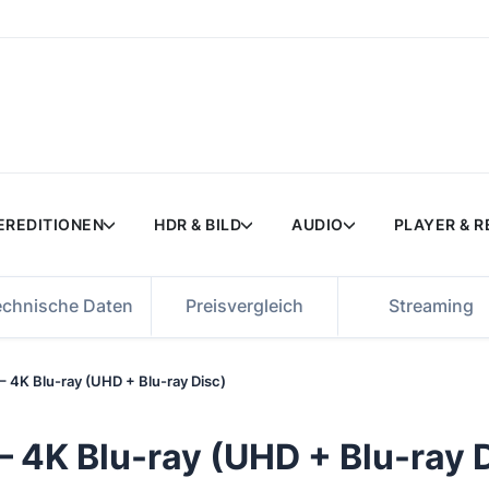
EREDITIONEN
HDR & BILD
AUDIO
PLAYER & 
echnische Daten
Preisvergleich
Streaming
– 4K Blu-ray (UHD + Blu-ray Disc)
– 4K Blu-ray (UHD + Blu-ray 