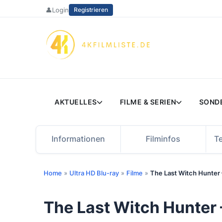
Zum
👤
Login
Registrieren
Inhalt
springen
AKTUELLES
FILME & SERIEN
SOND
Informationen
Filminfos
T
Home
»
Ultra HD Blu-ray
»
Filme
»
The Last Witch Hunter 
The Last Witch Hunter 