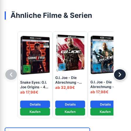
Ähnliche Filme & Serien
G.I. Joe - Die
G.I
G.I. Joe - Die
Snake Eyes: G.I.
Abrechnung -
Ge
Abrechnung -
Joe Origins - 4K
Extended Cut -
ab 32,89€
Cob
ab
Extended Cut -
Blu-ray (UHD +
4K Steelbook
ab 17,98€
ab 17,98€
ray
4K Blu-ray (UHD
Blu-ray Disc)
(UHD + Blu-ray
ray
+ Blu-ray Disc)
Disc)
Details
Details
Details
Kaufen
Kaufen
Kaufen