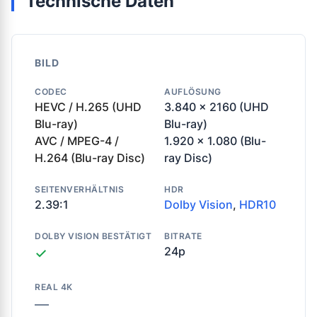
Technische Daten
BILD
CODEC
AUFLÖSUNG
HEVC / H.265 (UHD
3.840 x 2160 (UHD
Blu-ray)
Blu-ray)
AVC / MPEG-4 /
1.920 x 1.080 (Blu-
H.264 (Blu-ray Disc)
ray Disc)
SEITENVERHÄLTNIS
HDR
2.39:1
Dolby Vision
,
HDR10
DOLBY VISION BESTÄTIGT
BITRATE
24p
✓
REAL 4K
—