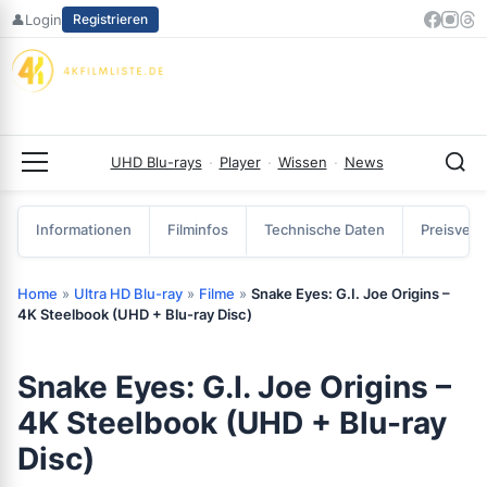
Zum
👤
Login
Registrieren
Inhalt
springen
UHD Blu-rays
·
Player
·
Wissen
·
News
Menü
Informationen
Filminfos
Technische Daten
Preisverg
Home
»
Ultra HD Blu-ray
»
Filme
»
Snake Eyes: G.I. Joe Origins –
4K Steelbook (UHD + Blu-ray Disc)
Snake Eyes: G.I. Joe Origins –
4K Steelbook (UHD + Blu-ray
Disc)