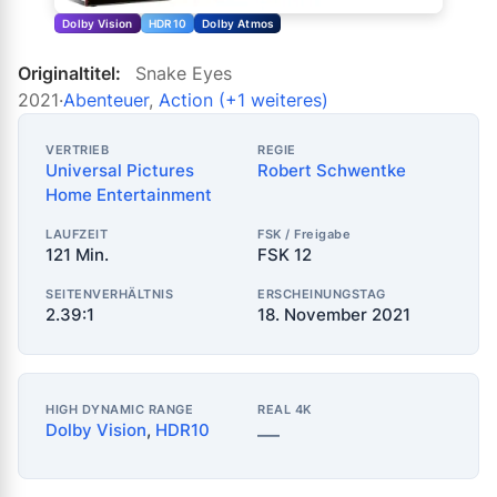
Dolby Vision
HDR10
Dolby Atmos
Originaltitel:
Snake Eyes
2021
·
Abenteuer
,
Action
(+1 weiteres)
VERTRIEB
REGIE
Universal Pictures
Robert Schwentke
Home Entertainment
LAUFZEIT
FSK / Freigabe
121 Min.
FSK 12
SEITENVERHÄLTNIS
ERSCHEINUNGSTAG
2.39:1
18. November 2021
HIGH DYNAMIC RANGE
REAL 4K
Dolby Vision
,
HDR10
—