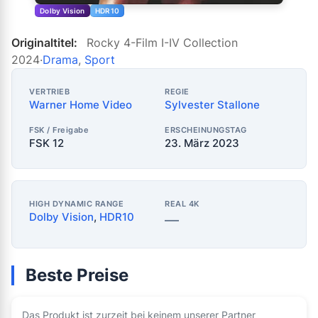
Dolby Vision
HDR10
Originaltitel:
Rocky 4-Film I-IV Collection
2024
·
Drama
,
Sport
VERTRIEB
REGIE
Warner Home Video
Sylvester Stallone
FSK / Freigabe
ERSCHEINUNGSTAG
FSK 12
23. März 2023
HIGH DYNAMIC RANGE
REAL 4K
Dolby Vision
,
HDR10
—
Beste Preise
Das Produkt ist zurzeit bei keinem unserer Partner