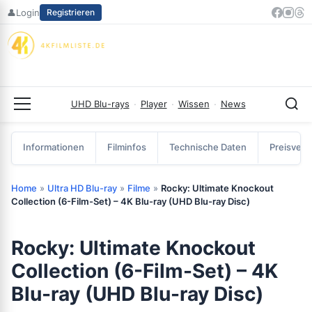
Zum
👤
Login
Registrieren
Inhalt
springen
UHD Blu-rays
·
Player
·
Wissen
·
News
Menü
Informationen
Filminfos
Technische Daten
Preisverg
Home
»
Ultra HD Blu-ray
»
Filme
»
Rocky: Ultimate Knockout
Collection (6-Film-Set) – 4K Blu-ray (UHD Blu-ray Disc)
Rocky: Ultimate Knockout
Collection (6-Film-Set) – 4K
Blu-ray (UHD Blu-ray Disc)