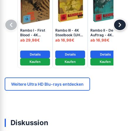
Rambo I - First
Rambo III - 4K
Rambo II - Der
Ram
Blood - 4K
Steelbook (UHD
Auftrag - 4K
Blo
Steelbook (Matt
+ Blu-ray Disc)
Steelbook (UHD
St
ab 29,98€
ab 16,98€
ab 16,98€
ab
Ryan Tobin
+ Blu-ray Disc)
+ B
Artwork) (UHD +
Blu-ray Disc)
Details
Details
Details
Kaufen
Kaufen
Kaufen
Weitere Ultra HD Blu-rays entdecken
Diskussion