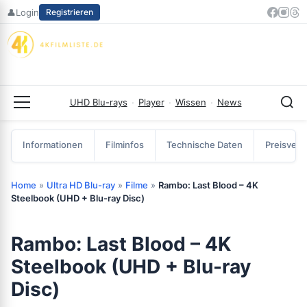
Zum
👤
Login
Registrieren
Inhalt
springen
UHD Blu-rays
·
Player
·
Wissen
·
News
Menü
Informationen
Filminfos
Technische Daten
Preisverg
Home
»
Ultra HD Blu-ray
»
Filme
»
Rambo: Last Blood – 4K
Steelbook (UHD + Blu-ray Disc)
Rambo: Last Blood – 4K
Steelbook (UHD + Blu-ray
Disc)