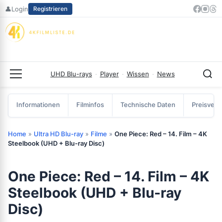
Zum
👤
Login
Registrieren
Inhalt
springen
UHD Blu-rays
·
Player
·
Wissen
·
News
Menü
Informationen
Filminfos
Technische Daten
Preisverg
Home
»
Ultra HD Blu-ray
»
Filme
»
One Piece: Red – 14. Film – 4K
Steelbook (UHD + Blu-ray Disc)
One Piece: Red – 14. Film – 4K
Steelbook (UHD + Blu-ray
Disc)