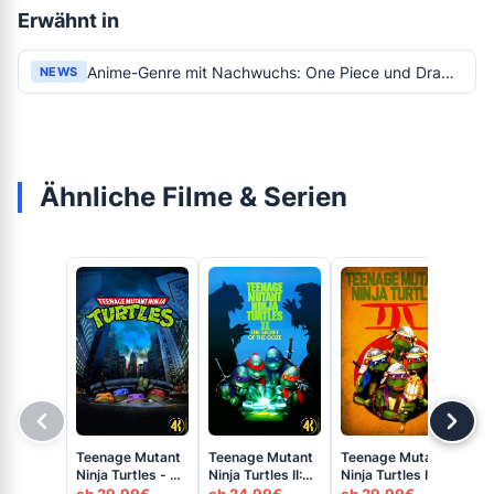
Erwähnt in
Anime-Genre mit Nachwuchs: One Piece und Dragon Ball im Ultra HD Blu-ray Format
NEWS
Ähnliche Filme & Serien
Bla
the
Teenage Mutant
Teenage Mutant
Teenage Mutant
4K
ab
Ninja Turtles - 4K
Ninja Turtles II:
Ninja Turtles III -
+ B
Blu-ray (UHD +
The Secret of
4K Blu-ray (UHD