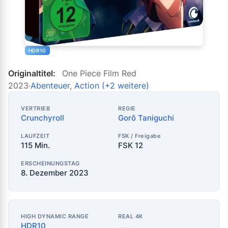
HDR10
Originaltitel:
One Piece Film Red
2023
·
Abenteuer
,
Action
(+2 weitere)
VERTRIEB
REGIE
Crunchyroll
Gorô Taniguchi
LAUFZEIT
FSK / Freigabe
115 Min.
FSK 12
ERSCHEINUNGSTAG
8. Dezember 2023
HIGH DYNAMIC RANGE
REAL 4K
HDR10
—