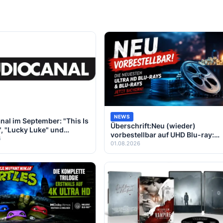
NEWS
nal im September: "This Is
Überschrift:Neu (wieder)
, "Lucky Luke" und
vorbestellbar auf UHD Blu-ray:
siker für das Heimkino
6
"Interview mit einem Vampir"-
01.08.2026
Steelbook, "Freitag, der 13." und
"Turtles"