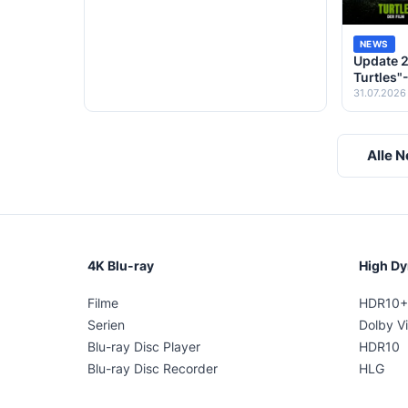
NEWS
Update 2
Turtles"-
UHD Blu-r
31.07.2026
Filmen
Alle 
4K Blu-ray
High D
Filme
HDR10+
Serien
Dolby Vi
Blu-ray Disc Player
HDR10
Blu-ray Disc Recorder
HLG