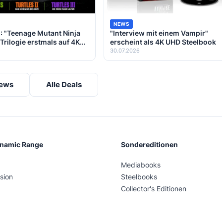
NEWS
: "Teenage Mutant Ninja
"Interview mit einem Vampir"
Trilogie erstmals auf 4K
erscheint als 4K UHD Steelbook
ay – Alle Infos zu den drei
30.07.2026
News
Alle Deals
ynamic Range
Sondereditionen
Mediabooks
sion
Steelbooks
Collector's Editionen