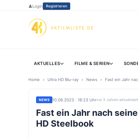
Zum
👤
Login
Registrieren
Inhalt
springen
AKTUELLES
FILME & SERIEN
SOND
Home
»
Ultra HD Blu-ray
»
News
»
Fast ein Jahr nac
10.08.2023 · 18:23 Uhr
vor 3 Jahren aktualisier
NEWS
Fast ein Jahr nach sein
HD Steelbook