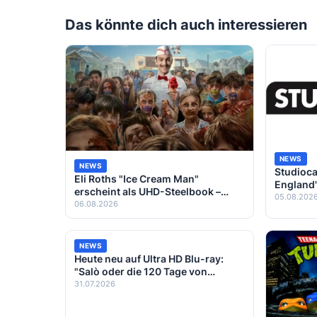
Das könnte dich auch interessieren
NEWS
NEWS
Studioca
Eli Roths "Ice Cream Man"
England"
erscheint als UHD-Steelbook –
Filmklas
05.08.202
Horror-Klassiker von 1995 erhält
06.08.2026
eigene 4K-Premiere
NEWS
Heute neu auf Ultra HD Blu-ray:
"Salò oder die 120 Tage von
Sodom"
31.07.2026