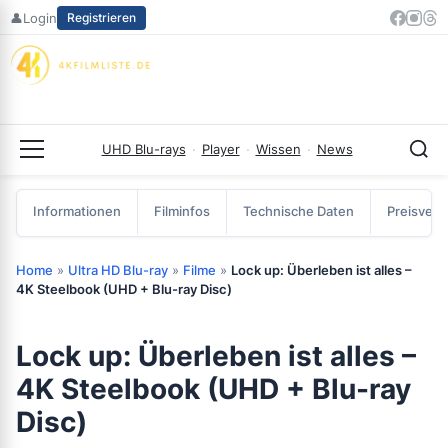
Zum
👤
Login
Registrieren
Inhalt
springen
UHD Blu-rays
·
Player
·
Wissen
·
News
Menü
Informationen
Filminfos
Technische Daten
Preisverg
Home
»
Ultra HD Blu-ray
»
Filme
»
Lock up: Überleben ist alles –
4K Steelbook (UHD + Blu-ray Disc)
Lock up: Überleben ist alles –
4K Steelbook (UHD + Blu-ray
Disc)