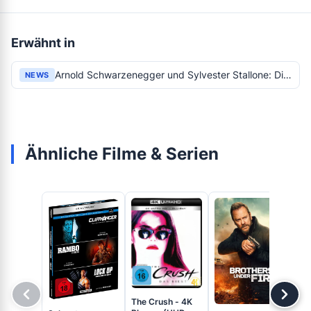
Erwähnt in
Arnold Schwarzenegger und Sylvester Stallone: Die 1980er Jahre Helden neu erleben
NEWS
Ähnliche Filme & Serien
Pe
- 4
The Crush - 4K
(U
ab