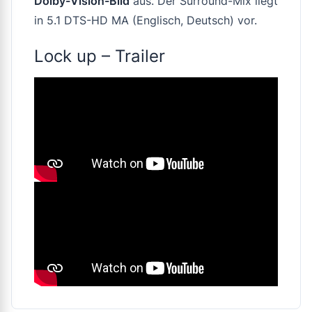
Dolby-Vision-Bild
aus. Der Surround-Mix liegt
in 5.1 DTS-HD MA (Englisch, Deutsch) vor.
Lock up – Trailer