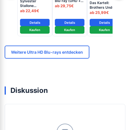
Blu-ray (UHD +
Sylvester
Dis
Das Kartell:
Blu-ray Disc)
Stallone
ab 29,75€
Brothers Under
Collection (3-
ab 22,49€
Fire - 4K Blu-ray
ab 25,99€
Film-Edition) -
(UHD Blu-ray
4K Blu-ray (UHD
Disc)
Details
Details
Details
+ Blu-ray Disc)
Kaufen
Kaufen
Kaufen
Weitere Ultra HD Blu-rays entdecken
Diskussion