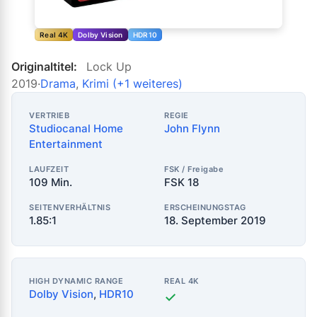
Real 4K
Dolby Vision
HDR10
Originaltitel:
Lock Up
2019
·
Drama
,
Krimi
(+1 weiteres)
VERTRIEB
REGIE
Studiocanal Home
John Flynn
Entertainment
LAUFZEIT
FSK / Freigabe
109 Min.
FSK 18
SEITENVERHÄLTNIS
ERSCHEINUNGSTAG
1.85:1
18. September 2019
HIGH DYNAMIC RANGE
REAL 4K
Dolby Vision
,
HDR10
✓