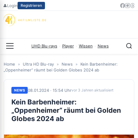
Zum
👤
Login
Registrieren
Inhalt
springen
UHD Blu-rays
·
Player
·
Wissen
·
News
Menü
Home
»
Ultra HD Blu-ray
»
News
»
Kein Barbenheimer:
„Oppenheimer“ räumt bei Golden Globes 2024 ab
08.01.2024 · 15:54 Uhr
vor 3 Jahren aktualisiert
NEWS
Kein Barbenheimer:
„Oppenheimer“ räumt bei Golden
Globes 2024 ab