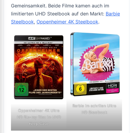
Gemeinsamkeit. Beide Filme kamen auch im
limitierten UHD Steelbook auf den Markt:
Barbie
Steelbook
,
Oppenheimer 4K Steelbook
.
Barbie im schrillen Ultra
Oppenheimer 4K Ultra
HD Steelbook
HD Blu-ray Disc im UHD
Keep Case