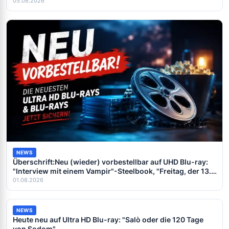
05.08.2026
NEWS
Überschrift:Neu (wieder) vorbestellbar auf UHD Blu-ray:
"Interview mit einem Vampir"-Steelbook, "Freitag, der 13."
und "Turtles"
01.08.2026
NEWS
Heute neu auf Ultra HD Blu-ray: "Salò oder die 120 Tage
von Sodom"