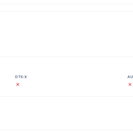
DTS:X
AU
✗
✗