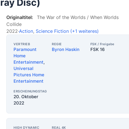
ray Disc)
Originaltitel:
The War of the Worlds / When Worlds
Collide
2022
·
Action
,
Science Fiction
(+1 weiteres)
VERTRIEB
REGIE
FSK / Freigabe
Paramount
Byron Haskin
FSK 16
Home
Entertainment
,
Universal
Pictures Home
Entertainment
ERSCHEINUNGSTAG
20. Oktober
2022
HIGH DYNAMIC
REAL 4K