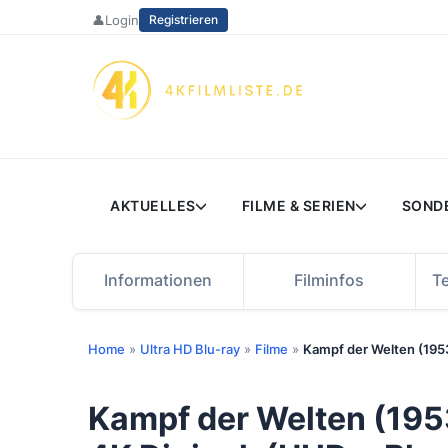
Zum
👤
Login
Registrieren
Inhalt
springen
AKTUELLES
FILME & SERIEN
SOND
Informationen
Filminfos
T
Home
»
Ultra HD Blu-ray
»
Filme
»
Kampf der Welten (1953)
Kampf der Welten (1953)