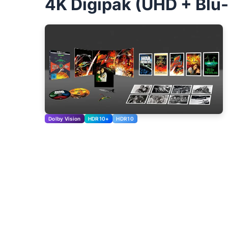
4K Digipak (UHD + Blu-
Dolby Vision
HDR10+
HDR10