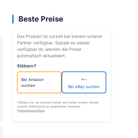
Beste Preise
Das Produkt ist zurzeit bei keinem unserer
Partner verfügbar. Sobald es wieder
verfügbar ist, werden die Preise
automatisch aktualisiert.
Stöbern?
Bei Amazon
suchen
Bei eBay suchen
*Affiliate Link: Als Amazon Partner und Partner anderer Händler
verdient 4kfilmliste.de an qualifizierten Verkäufen
(
Haftungsausschluss
)