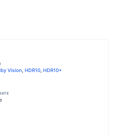
R
by Vision
,
HDR10
,
HDR10+
RATE
p