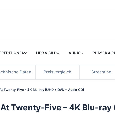
EREDITIONEN
HDR & BILD
AUDIO
PLAYER & 
echnische Daten
Preisvergleich
Streaming
e At Twenty-Five – 4K Blu-ray (UHD + DVD + Audio CD)
e At Twenty-Five – 4K Blu-ra