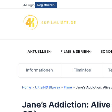
Zum
👤
Login
Registrieren
Inhalt
springen
AKTUELLES
FILME & SERIEN
SOND
Informationen
Filminfos
T
Home
»
Ultra HD Blu-ray
»
Filme
»
Jane’s Addiction: Aliv
Jane’s Addiction: Aliv