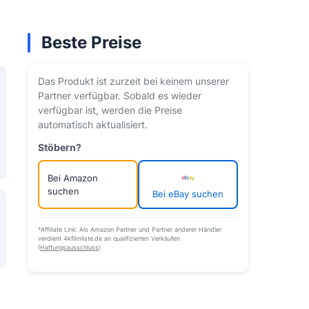
Beste Preise
Das Produkt ist zurzeit bei keinem unserer
Partner verfügbar. Sobald es wieder
verfügbar ist, werden die Preise
automatisch aktualisiert.
Stöbern?
Bei Amazon
suchen
Bei eBay suchen
*Affiliate Link: Als Amazon Partner und Partner anderer Händler
verdient 4kfilmliste.de an qualifizierten Verkäufen
(
Haftungsausschluss
)