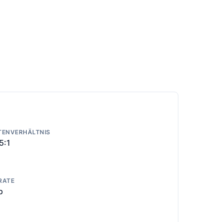
TENVERHÄLTNIS
5:1
RATE
p