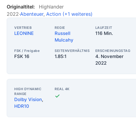
Originaltitel:
Highlander
2022
·
Abenteuer
,
Action
(+1 weiteres)
VERTRIEB
REGIE
LAUFZEIT
LEONINE
Russell
116 Min.
Mulcahy
FSK / Freigabe
SEITENVERHÄLTNIS
ERSCHEINUNGSTAG
FSK 16
1.85:1
4. November
2022
HIGH DYNAMIC
REAL 4K
RANGE
✓
Dolby Vision
,
HDR10