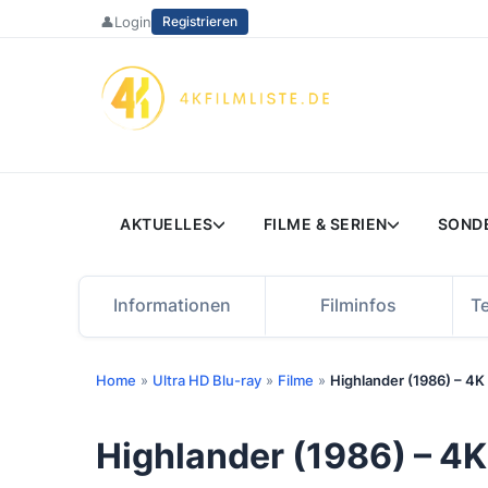
Zum
👤
Login
Registrieren
Inhalt
springen
AKTUELLES
FILME & SERIEN
SOND
Informationen
Filminfos
T
Home
»
Ultra HD Blu-ray
»
Filme
»
Highlander (1986) – 4K
Highlander (1986) – 4K