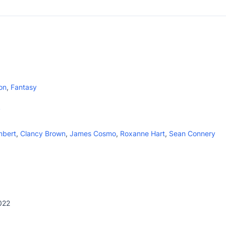
on
,
Fantasy
y
mbert
,
Clancy Brown
,
James Cosmo
,
Roxanne Hart
,
Sean Connery
022