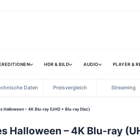
EREDITIONEN
HDR & BILD
AUDIO
PLAYER & 
echnische Daten
Preisvergleich
Streaming
s Halloween – 4K Blu-ray (UHD + Blu-ray Disc)
s Halloween – 4K Blu-ray (U