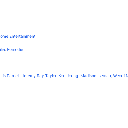
Home Entertainment
lie
,
Komödie
ris Parnell
,
Jeremy Ray Taylor
,
Ken Jeong
,
Madison Iseman
,
Wendi 