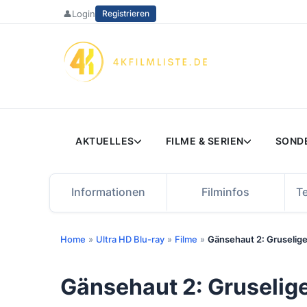
Zum
👤
Login
Registrieren
Inhalt
springen
AKTUELLES
FILME & SERIEN
SOND
Informationen
Filminfos
T
Home
»
Ultra HD Blu-ray
»
Filme
»
Gänsehaut 2: Gruselige
Gänsehaut 2: Gruselige