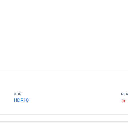
HDR
REA
HDR10
✗