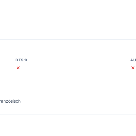
DTS:X
AU
✗
✗
Französisch