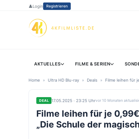
Zum
👤
Login
Registrieren
Inhalt
springen
AKTUELLES
FILME & SERIEN
SOND
Home
»
Ultra HD Blu-ray
»
Deals
»
Filme leihen für 
17.05.2025 · 23:25 Uhr
vor 10 Monaten aktualisi
DEAL
Filme leihen für je 0,9
„Die Schule der magisch