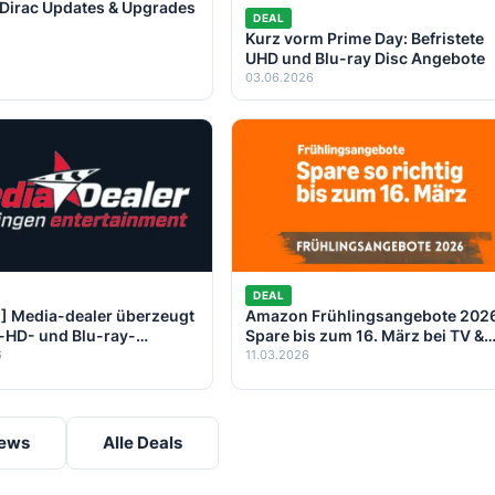
 Dirac Updates & Upgrades
DEAL
Kurz vorm Prime Day: Befristete
UHD und Blu-ray Disc Angebote
03.06.2026
DEAL
] Media-dealer überzeugt
Amazon Frühlingsangebote 202
a-HD- und Blu-ray-
Spare bis zum 16. März bei TV &
n ab 9 Euro – neue
Technik
6
11.03.2026
kosten
News
Alle Deals