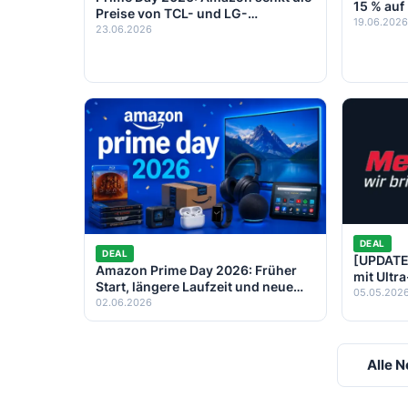
15 % auf
Preise von TCL- und LG-
19.06.2026
Fernsehern deutlich
23.06.2026
DEAL
DEAL
[UPDATE
Amazon Prime Day 2026: Früher
mit Ultr
Start, längere Laufzeit und neue
Angebote
05.05.202
Chancen für Schnäppchen
02.06.2026
Versand
Alle 