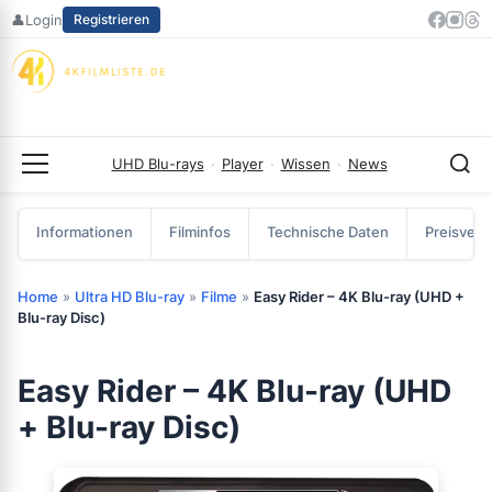
Zum
👤
Login
Registrieren
Inhalt
springen
UHD Blu-rays
·
Player
·
Wissen
·
News
Menü
Informationen
Filminfos
Technische Daten
Preisverg
Home
»
Ultra HD Blu-ray
»
Filme
»
Easy Rider – 4K Blu-ray (UHD +
Blu-ray Disc)
Easy Rider – 4K Blu-ray (UHD
+ Blu-ray Disc)