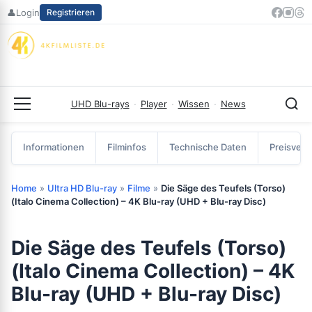
Zum
👤
Login
Registrieren
Inhalt
springen
UHD Blu-rays
·
Player
·
Wissen
·
News
Menü
Informationen
Filminfos
Technische Daten
Preisverg
Home
»
Ultra HD Blu-ray
»
Filme
»
Die Säge des Teufels (Torso)
(Italo Cinema Collection) – 4K Blu-ray (UHD + Blu-ray Disc)
Die Säge des Teufels (Torso)
(Italo Cinema Collection) – 4K
Blu-ray (UHD + Blu-ray Disc)