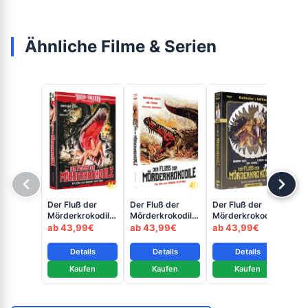
Ähnliche Filme & Serien
Der Fluß der
Der Fluß der
Der Fluß der
Der
Mörderkrokodile
Mörderkrokodile
Mörderkrokodile
Mö
(Cover A) - 4K
(Cover B) - 4K
(Cover C) - 4K
(Co
ab 43,99€
ab 43,99€
ab 43,99€
ab
Mediabook (UHD
Mediabook (UHD
Mediabook (UHD
Me
+ Blu-ray Disc)
+ Blu-ray Disc)
+ Blu-ray Disc)
+ B
Details
Details
Details
Kaufen
Kaufen
Kaufen