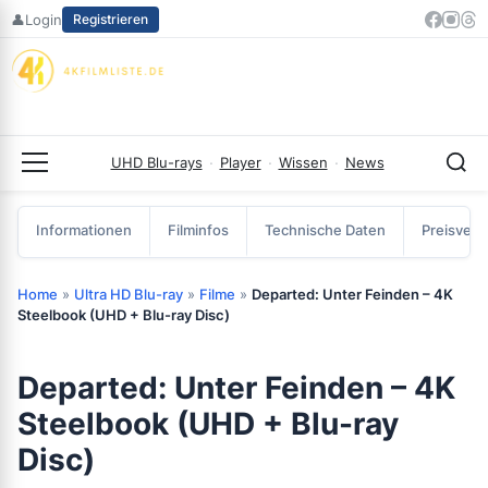
Zum
👤
Login
Registrieren
Inhalt
springen
UHD Blu-rays
·
Player
·
Wissen
·
News
Menü
Informationen
Filminfos
Technische Daten
Preisverg
Home
»
Ultra HD Blu-ray
»
Filme
»
Departed: Unter Feinden – 4K
Steelbook (UHD + Blu-ray Disc)
Departed: Unter Feinden – 4K
Steelbook (UHD + Blu-ray
Disc)