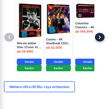
Columbia
Classics - 4K
Limited Edition
ab 149,99€
(Volume 5) (UHD
+ Blu-ray Disc)
Casino - 4K
Tax
Wie ein wilder
Steelbook (2025)
St
Stier (Cover A) -
(UHD + Blu-ray
ab 32,00€
+ B
ab
4K Mediabook
Disc)
ab 39,99€
(UHD + Blu-ray
Disc + Bonus
Details
Details
Details
Blu-ray)
Kaufen
Kaufen
Kaufen
Weitere Ultra HD Blu-rays entdecken