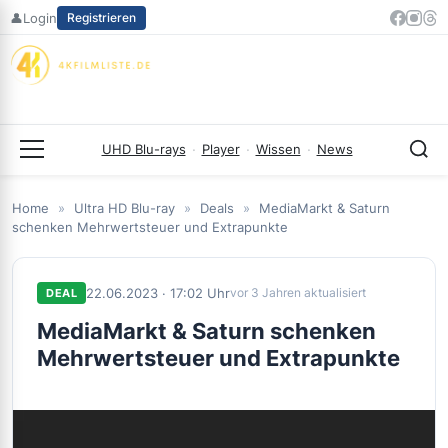
Zum
👤
Login
Registrieren
Inhalt
springen
UHD Blu-rays
·
Player
·
Wissen
·
News
Menü
Home
»
Ultra HD Blu-ray
»
Deals
»
MediaMarkt & Saturn
schenken Mehrwertsteuer und Extrapunkte
22.06.2023 · 17:02 Uhr
vor 3 Jahren aktualisiert
DEAL
MediaMarkt & Saturn schenken
Mehrwertsteuer und Extrapunkte