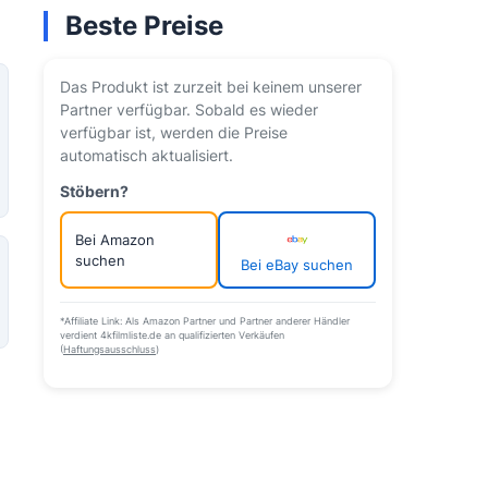
Beste Preise
Das Produkt ist zurzeit bei keinem unserer
Partner verfügbar. Sobald es wieder
verfügbar ist, werden die Preise
automatisch aktualisiert.
Stöbern?
Bei Amazon
suchen
Bei eBay suchen
*Affiliate Link: Als Amazon Partner und Partner anderer Händler
verdient 4kfilmliste.de an qualifizierten Verkäufen
(
Haftungsausschluss
)