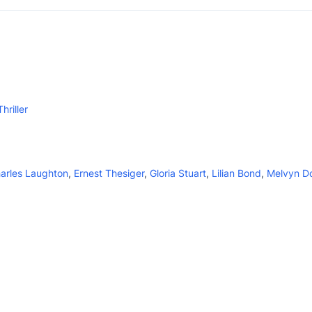
Thriller
arles Laughton
,
Ernest Thesiger
,
Gloria Stuart
,
Lilian Bond
,
Melvyn D