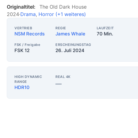
Originaltitel:
The Old Dark House
2024
·
Drama
,
Horror
(+1 weiteres)
VERTRIEB
REGIE
LAUFZEIT
NSM Records
James Whale
70 Min.
FSK / Freigabe
ERSCHEINUNGSTAG
FSK 12
26. Juli 2024
HIGH DYNAMIC
REAL 4K
RANGE
—
HDR10