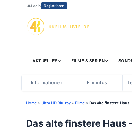
Zum
👤
Login
Registrieren
Inhalt
springen
AKTUELLES
FILME & SERIEN
SOND
Informationen
Filminfos
T
Home
»
Ultra HD Blu-ray
»
Filme
»
Das alte finstere Haus
Das alte finstere Haus