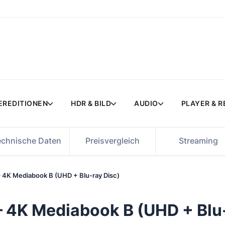
EREDITIONEN
HDR & BILD
AUDIO
PLAYER & 
echnische Daten
Preisvergleich
Streaming
 – 4K Mediabook B (UHD + Blu-ray Disc)
 – 4K Mediabook B (UHD + Blu