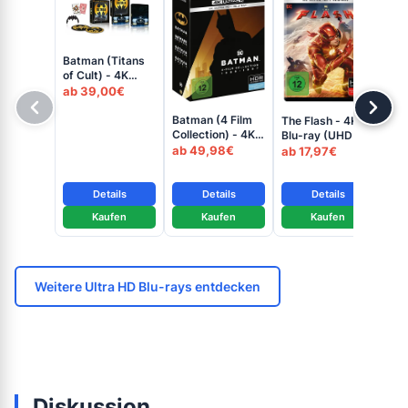
Batman (Titans
of Cult) - 4K
Steelbook (UHD
ab 39,00€
+ Blu-ray Disc)
Ba
Batman (4 Film
The Flash - 4K
4K
Collection) - 4K
Blu-ray (UHD +
(U
ab
Blu-ray (UHD +
Blu-ray Disc)
ab 49,98€
ab 17,97€
Dis
Blu-ray Disc)
Details
Details
Details
Kaufen
Kaufen
Kaufen
Weitere Ultra HD Blu-rays entdecken
Diskussion