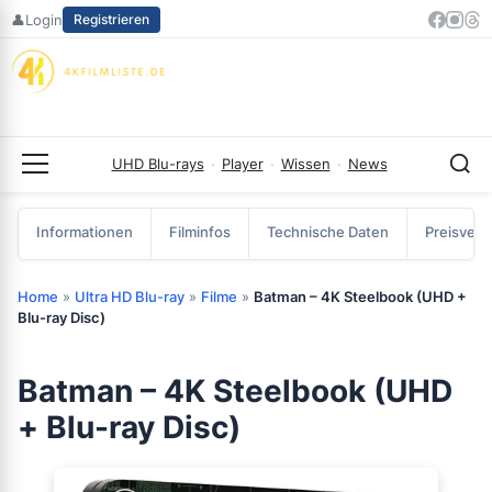
Zum
👤
Login
Registrieren
Inhalt
springen
UHD Blu-rays
·
Player
·
Wissen
·
News
Menü
Informationen
Filminfos
Technische Daten
Preisverg
Home
»
Ultra HD Blu-ray
»
Filme
»
Batman – 4K Steelbook (UHD +
Blu-ray Disc)
Batman – 4K Steelbook (UHD
+ Blu-ray Disc)