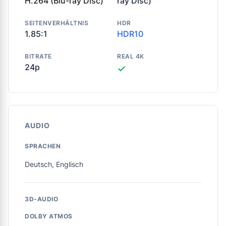
H.264 (Blu-ray Disc)
ray Disc)
SEITENVERHÄLTNIS
HDR
1.85:1
HDR10
BITRATE
REAL 4K
24p
✓
AUDIO
SPRACHEN
Deutsch, Englisch
3D-AUDIO
DOLBY ATMOS