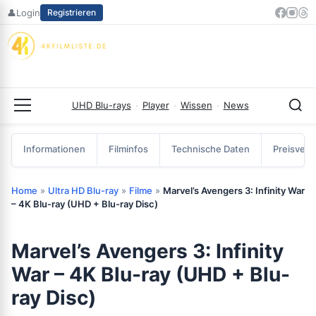
Zum
👤
Login
Registrieren
Inhalt
springen
UHD Blu-rays
·
Player
·
Wissen
·
News
Menü
Informationen
Filminfos
Technische Daten
Preisverg
Home
»
Ultra HD Blu-ray
»
Filme
»
Marvel’s Avengers 3: Infinity War
– 4K Blu-ray (UHD + Blu-ray Disc)
Marvel’s Avengers 3: Infinity
War – 4K Blu-ray (UHD + Blu-
ray Disc)