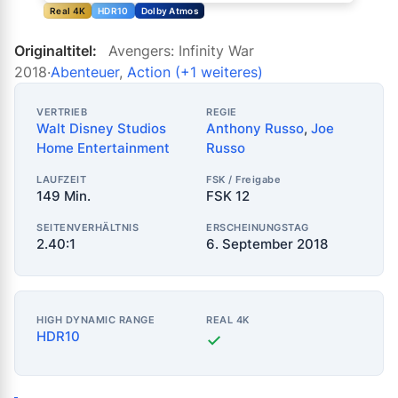
Real 4K
HDR10
Dolby Atmos
Originaltitel:
Avengers: Infinity War
2018
·
Abenteuer
,
Action
(+1 weiteres)
VERTRIEB
REGIE
Walt Disney Studios
Anthony Russo
,
Joe
Home Entertainment
Russo
LAUFZEIT
FSK / Freigabe
149 Min.
FSK 12
SEITENVERHÄLTNIS
ERSCHEINUNGSTAG
2.40:1
6. September 2018
HIGH DYNAMIC RANGE
REAL 4K
HDR10
✓