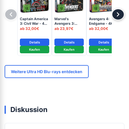
Av
Captain America
Marvel's
Avengers 4:
En
3: Civil War - 4K
Avengers 3:
Endgame - 4K
Bl
ab
Mondo Steelbook
Infinity War - 4K
Mondo Steelbook
ab 32,00€
ab 23,97€
ab 32,00€
Blu
(UHD + Blu-ray
Mondo Steelbook
(UHD + Blu-ray
Disc)
(UHD + Blu-ray
Disc)
Disc)
Details
Details
Details
Kaufen
Kaufen
Kaufen
Weitere Ultra HD Blu-rays entdecken
Diskussion