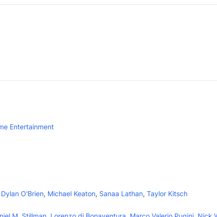
me Entertainment
,
Dylan O'Brien
,
Michael Keaton
,
Sanaa Lathan
,
Taylor Kitsch
niel M. Stillman
,
Lorenzo di Bonaventura
,
Marco Valerio Pugini
,
Nick 