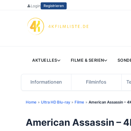
Zum
👤
Login
Registrieren
Inhalt
springen
AKTUELLES
FILME & SERIEN
SOND
Informationen
Filminfos
T
Home
»
Ultra HD Blu-ray
»
Filme
»
American Assassin – 4K
American Assassin – 4K