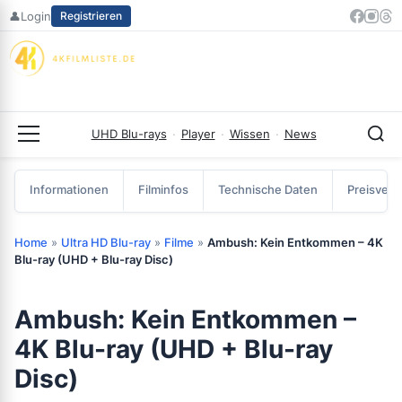
Zum
👤
Login
Registrieren
Inhalt
springen
UHD Blu-rays
·
Player
·
Wissen
·
News
Menü
Informationen
Filminfos
Technische Daten
Preisverg
Home
»
Ultra HD Blu-ray
»
Filme
»
Ambush: Kein Entkommen – 4K
Blu-ray (UHD + Blu-ray Disc)
Ambush: Kein Entkommen –
4K Blu-ray (UHD + Blu-ray
Disc)