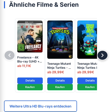
Ähnliche Filme & Serien
Freelance - 4K
Blu-ray (UHD +
Teenage Mutant
Teenage Mutant
Te
Blu-ray Disc)
ab 11,11€
Ninja Turtles - 4K
Ninja Turtles II:
Nin
Blu-ray (UHD +
The Secret of
4K
ab 29,99€
ab 29,99€
ab
Blu-ray Disc)
the Ooze - 4K
+ B
Blu-ray (UHD +
Details
Details
Details
Blu-ray Disc)
Kaufen
Kaufen
Kaufen
Weitere Ultra HD Blu-rays entdecken